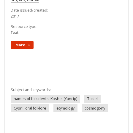
Date issued/created:
2017
Resource type:
Text
More
Subject and keywords:
names of folk devils: Koshel (Yancip)
Tokiel
Cypril, oral folklore
etymology
cosmogony