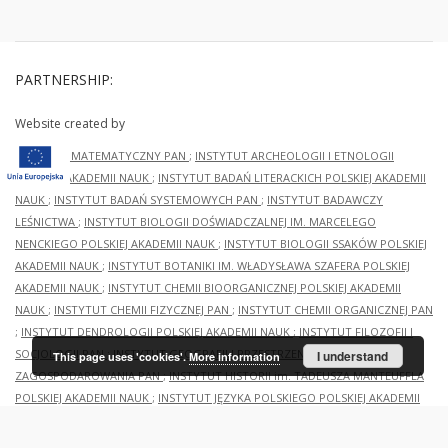
PARTNERSHIP:
Website created by
INSTYTUT MATEMATYCZNY PAN
;
INSTYTUT ARCHEOLOGII I ETNOLOGII
POLSKIEJ AKADEMII NAUK
;
INSTYTUT BADAŃ LITERACKICH POLSKIEJ AKADEMII
NAUK
;
INSTYTUT BADAŃ SYSTEMOWYCH PAN
;
INSTYTUT BADAWCZY
LEŚNICTWA
;
INSTYTUT BIOLOGII DOŚWIADCZALNEJ IM. MARCELEGO
NENCKIEGO POLSKIEJ AKADEMII NAUK
;
INSTYTUT BIOLOGII SSAKÓW POLSKIEJ
AKADEMII NAUK
;
INSTYTUT BOTANIKI IM. WŁADYSŁAWA SZAFERA POLSKIEJ
AKADEMII NAUK
;
INSTYTUT CHEMII BIOORGANICZNEJ POLSKIEJ AKADEMII
NAUK
;
INSTYTUT CHEMII FIZYCZNEJ PAN
;
INSTYTUT CHEMII ORGANICZNEJ PAN
;
INSTYTUT DENDROLOGII POLSKIEJ AKADEMII NAUK
;
INSTYTUT FILOZOFII I
SOCJOLOGII PAN
;
INSTYTUT GEOGRAFII I PRZESTRZENNEGO
I understand
This page uses 'cookies'.
More information
ZAGOSPODAROWANIA PAN
;
INSTYTUT HISTORII im. TADEUSZA MANTEUFFLA
POLSKIEJ AKADEMII NAUK
;
INSTYTUT JĘZYKA POLSKIEGO POLSKIEJ AKADEMII
NAUK
;
INSTYTUT MEDYCYNY DOŚWIADCZALNEJ I KLINICZNEJ IM.MIROSŁAWA
MOSSAKOWSKIEGO POLSKIEJ AKADEMII NAUK
;
INSTYTUT OCHRONY