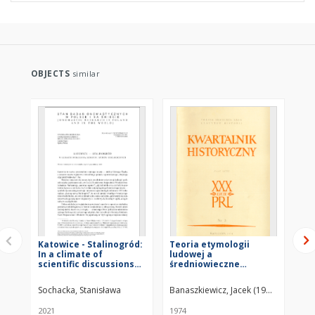
OBJECTS
similar
Katowice - Stalinogród:
Teoria etymologii
"N
In a climate of
ludowej a
"b
scientific discussions
średniowieczne
na
and ideological
etymologizowanie
za
disputes
se
Sochacka, Stanisława
Banaszkiewicz, Jacek (1947– )
Suc
ba
st
2021
1974
199
"d