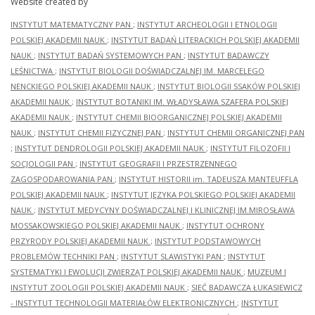
Website created by
INSTYTUT MATEMATYCZNY PAN
;
INSTYTUT ARCHEOLOGII I ETNOLOGII
POLSKIEJ AKADEMII NAUK
;
INSTYTUT BADAŃ LITERACKICH POLSKIEJ AKADEMII
NAUK
;
INSTYTUT BADAŃ SYSTEMOWYCH PAN
;
INSTYTUT BADAWCZY
LEŚNICTWA
;
INSTYTUT BIOLOGII DOŚWIADCZALNEJ IM. MARCELEGO
NENCKIEGO POLSKIEJ AKADEMII NAUK
;
INSTYTUT BIOLOGII SSAKÓW POLSKIEJ
AKADEMII NAUK
;
INSTYTUT BOTANIKI IM. WŁADYSŁAWA SZAFERA POLSKIEJ
AKADEMII NAUK
;
INSTYTUT CHEMII BIOORGANICZNEJ POLSKIEJ AKADEMII
NAUK
;
INSTYTUT CHEMII FIZYCZNEJ PAN
;
INSTYTUT CHEMII ORGANICZNEJ PAN
;
INSTYTUT DENDROLOGII POLSKIEJ AKADEMII NAUK
;
INSTYTUT FILOZOFII I
SOCJOLOGII PAN
;
INSTYTUT GEOGRAFII I PRZESTRZENNEGO
ZAGOSPODAROWANIA PAN
;
INSTYTUT HISTORII im. TADEUSZA MANTEUFFLA
POLSKIEJ AKADEMII NAUK
;
INSTYTUT JĘZYKA POLSKIEGO POLSKIEJ AKADEMII
NAUK
;
INSTYTUT MEDYCYNY DOŚWIADCZALNEJ I KLINICZNEJ IM.MIROSŁAWA
MOSSAKOWSKIEGO POLSKIEJ AKADEMII NAUK
;
INSTYTUT OCHRONY
PRZYRODY POLSKIEJ AKADEMII NAUK
;
INSTYTUT PODSTAWOWYCH
PROBLEMÓW TECHNIKI PAN
;
INSTYTUT SLAWISTYKI PAN
;
INSTYTUT
SYSTEMATYKI I EWOLUCJI ZWIERZĄT POLSKIEJ AKADEMII NAUK
;
MUZEUM I
INSTYTUT ZOOLOGII POLSKIEJ AKADEMII NAUK
;
SIEĆ BADAWCZA ŁUKASIEWICZ
- INSTYTUT TECHNOLOGII MATERIAŁÓW ELEKTRONICZNYCH
;
INSTYTUT