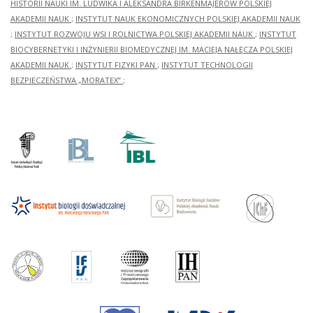
HISTORII NAUKI IM. LUDWIKA I ALEKSANDRA BIRKENMAJERÓW POLSKIEJ
AKADEMII NAUK
;
INSTYTUT NAUK EKONOMICZNYCH POLSKIEJ AKADEMII NAUK
;
INSTYTUT ROZWOJU WSI I ROLNICTWA POLSKIEJ AKADEMII NAUK
;
INSTYTUT
BIOCYBERNETYKI I INŻYNIERII BIOMEDYCZNEJ IM. MACIEJA NAŁĘCZA POLSKIEJ
AKADEMII NAUK
;
INSTYTUT FIZYKI PAN
;
INSTYTUT TECHNOLOGII
BEZPIECZEŃSTWA „MORATEX”
;