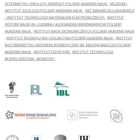
SYSTEMATYKI I EWOLUCJI ZWIERZĄT POLSKIEJ AKADEMII NAUK
;
MUZEUM I
INSTYTUT ZOOLOGII POLSKIEJ AKADEMII NAUK
;
SIEĆ BADAWCZA ŁUKASIEWICZ
- INSTYTUT TECHNOLOGII MATERIAŁÓW ELEKTRONICZNYCH
;
INSTYTUT
HISTORII NAUKI IM. LUDWIKA I ALEKSANDRA BIRKENMAJERÓW POLSKIEJ
AKADEMII NAUK
;
INSTYTUT NAUK EKONOMICZNYCH POLSKIEJ AKADEMII NAUK
;
INSTYTUT ROZWOJU WSI I ROLNICTWA POLSKIEJ AKADEMII NAUK
;
INSTYTUT
BIOCYBERNETYKI I INŻYNIERII BIOMEDYCZNEJ IM. MACIEJA NAŁĘCZA POLSKIEJ
AKADEMII NAUK
;
INSTYTUT FIZYKI PAN
;
INSTYTUT TECHNOLOGII
BEZPIECZEŃSTWA „MORATEX”
;