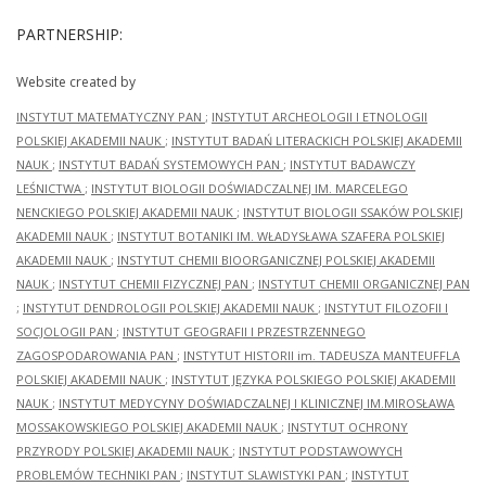
PARTNERSHIP:
Website created by
INSTYTUT MATEMATYCZNY PAN
;
INSTYTUT ARCHEOLOGII I ETNOLOGII
POLSKIEJ AKADEMII NAUK
;
INSTYTUT BADAŃ LITERACKICH POLSKIEJ AKADEMII
NAUK
;
INSTYTUT BADAŃ SYSTEMOWYCH PAN
;
INSTYTUT BADAWCZY
LEŚNICTWA
;
INSTYTUT BIOLOGII DOŚWIADCZALNEJ IM. MARCELEGO
NENCKIEGO POLSKIEJ AKADEMII NAUK
;
INSTYTUT BIOLOGII SSAKÓW POLSKIEJ
AKADEMII NAUK
;
INSTYTUT BOTANIKI IM. WŁADYSŁAWA SZAFERA POLSKIEJ
AKADEMII NAUK
;
INSTYTUT CHEMII BIOORGANICZNEJ POLSKIEJ AKADEMII
NAUK
;
INSTYTUT CHEMII FIZYCZNEJ PAN
;
INSTYTUT CHEMII ORGANICZNEJ PAN
;
INSTYTUT DENDROLOGII POLSKIEJ AKADEMII NAUK
;
INSTYTUT FILOZOFII I
SOCJOLOGII PAN
;
INSTYTUT GEOGRAFII I PRZESTRZENNEGO
ZAGOSPODAROWANIA PAN
;
INSTYTUT HISTORII im. TADEUSZA MANTEUFFLA
POLSKIEJ AKADEMII NAUK
;
INSTYTUT JĘZYKA POLSKIEGO POLSKIEJ AKADEMII
NAUK
;
INSTYTUT MEDYCYNY DOŚWIADCZALNEJ I KLINICZNEJ IM.MIROSŁAWA
MOSSAKOWSKIEGO POLSKIEJ AKADEMII NAUK
;
INSTYTUT OCHRONY
PRZYRODY POLSKIEJ AKADEMII NAUK
;
INSTYTUT PODSTAWOWYCH
PROBLEMÓW TECHNIKI PAN
;
INSTYTUT SLAWISTYKI PAN
;
INSTYTUT