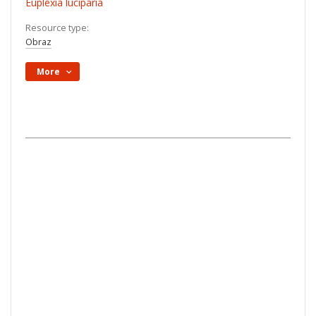
Euplexia luciparia
Resource type:
Obraz
More