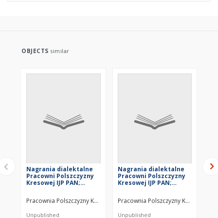
OBJECTS
similar
Nagrania dialektalne
Nagrania dialektalne
Na
Pracowni Polszczyzny
Pracowni Polszczyzny
Pr
Kresowej IJP PAN;
Kresowej IJP PAN;
Kr
Nagrania PPK; PPK-N-
Nagrania PPK; PPK-N-
Na
004A
226
22
Pracownia Polszczyzny Kresowej
Pracownia Polszczyzny Kresowej
Pra
Unpublished
Unpublished
Unp