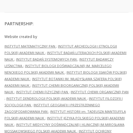
PARTNERSHIP:
Website created by
INSTYTUT MATEMATYCZNY PAN
;
INSTYTUT ARCHEOLOGII I ETNOLOGII
POLSKIEJ AKADEMII NAUK
;
INSTYTUT BADAŃ LITERACKICH POLSKIEJ AKADEMII
NAUK
;
INSTYTUT BADAŃ SYSTEMOWYCH PAN
;
INSTYTUT BADAWCZY
LEŚNICTWA
;
INSTYTUT BIOLOGII DOŚWIADCZALNEJ IM. MARCELEGO
NENCKIEGO POLSKIEJ AKADEMII NAUK
;
INSTYTUT BIOLOGII SSAKÓW POLSKIEJ
AKADEMII NAUK
;
INSTYTUT BOTANIKI IM. WŁADYSŁAWA SZAFERA POLSKIEJ
AKADEMII NAUK
;
INSTYTUT CHEMII BIOORGANICZNEJ POLSKIEJ AKADEMII
NAUK
;
INSTYTUT CHEMII FIZYCZNEJ PAN
;
INSTYTUT CHEMII ORGANICZNEJ PAN
;
INSTYTUT DENDROLOGII POLSKIEJ AKADEMII NAUK
;
INSTYTUT FILOZOFII I
SOCJOLOGII PAN
;
INSTYTUT GEOGRAFII I PRZESTRZENNEGO
ZAGOSPODAROWANIA PAN
;
INSTYTUT HISTORII im. TADEUSZA MANTEUFFLA
POLSKIEJ AKADEMII NAUK
;
INSTYTUT JĘZYKA POLSKIEGO POLSKIEJ AKADEMII
NAUK
;
INSTYTUT MEDYCYNY DOŚWIADCZALNEJ I KLINICZNEJ IM.MIROSŁAWA
MOSSAKOWSKIEGO POLSKIEJ AKADEMII NAUK
;
INSTYTUT OCHRONY