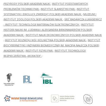
PRZYRODY POLSKIEJ AKADEMII NAUK
;
INSTYTUT PODSTAWOWYCH
PROBLEMÓW TECHNIKI PAN
;
INSTYTUT SLAWISTYKI PAN
;
INSTYTUT
SYSTEMATYKI I EWOLUCJI ZWIERZĄT POLSKIEJ AKADEMII NAUK
;
MUZEUM I
INSTYTUT ZOOLOGII POLSKIEJ AKADEMII NAUK
;
SIEĆ BADAWCZA ŁUKASIEWICZ
- INSTYTUT TECHNOLOGII MATERIAŁÓW ELEKTRONICZNYCH
;
INSTYTUT
HISTORII NAUKI IM. LUDWIKA I ALEKSANDRA BIRKENMAJERÓW POLSKIEJ
AKADEMII NAUK
;
INSTYTUT NAUK EKONOMICZNYCH POLSKIEJ AKADEMII NAUK
;
INSTYTUT ROZWOJU WSI I ROLNICTWA POLSKIEJ AKADEMII NAUK
;
INSTYTUT
BIOCYBERNETYKI I INŻYNIERII BIOMEDYCZNEJ IM. MACIEJA NAŁĘCZA POLSKIEJ
AKADEMII NAUK
;
INSTYTUT FIZYKI PAN
;
INSTYTUT TECHNOLOGII
BEZPIECZEŃSTWA „MORATEX”
;