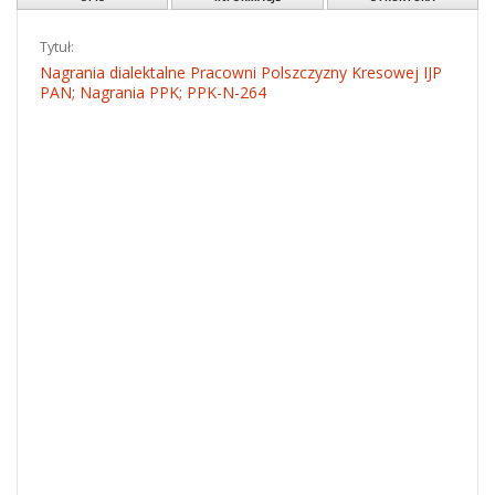
OBIEKT
PL
EN
Pokaż treść
Pobierz
OPIS
INFORMACJE
STRUKTURA
Tytuł:
Nagrania dialektalne Pracowni Polszczyzny Kresowej IJP
PAN; Nagrania PPK; PPK-N-264
Twórca:
Pracownia Polszczyzny Kresowej