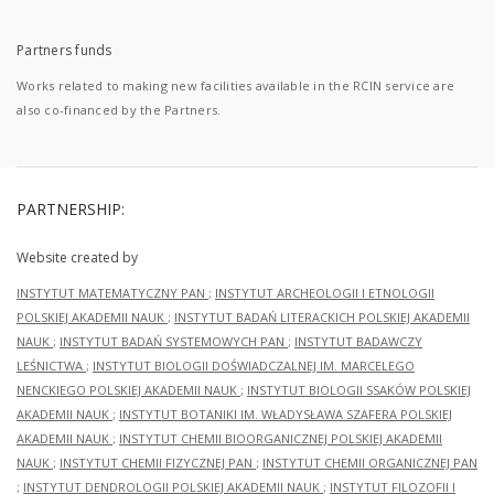
Partners funds
Works related to making new facilities available in the RCIN service are
also co-financed by the Partners.
PARTNERSHIP:
Website created by
INSTYTUT MATEMATYCZNY PAN
;
INSTYTUT ARCHEOLOGII I ETNOLOGII
POLSKIEJ AKADEMII NAUK
;
INSTYTUT BADAŃ LITERACKICH POLSKIEJ AKADEMII
NAUK
;
INSTYTUT BADAŃ SYSTEMOWYCH PAN
;
INSTYTUT BADAWCZY
LEŚNICTWA
;
INSTYTUT BIOLOGII DOŚWIADCZALNEJ IM. MARCELEGO
NENCKIEGO POLSKIEJ AKADEMII NAUK
;
INSTYTUT BIOLOGII SSAKÓW POLSKIEJ
AKADEMII NAUK
;
INSTYTUT BOTANIKI IM. WŁADYSŁAWA SZAFERA POLSKIEJ
AKADEMII NAUK
;
INSTYTUT CHEMII BIOORGANICZNEJ POLSKIEJ AKADEMII
NAUK
;
INSTYTUT CHEMII FIZYCZNEJ PAN
;
INSTYTUT CHEMII ORGANICZNEJ PAN
;
INSTYTUT DENDROLOGII POLSKIEJ AKADEMII NAUK
;
INSTYTUT FILOZOFII I