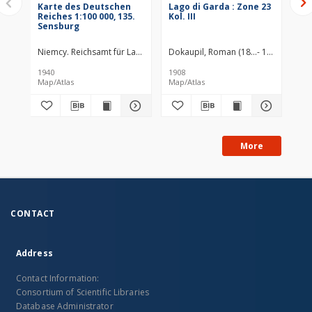
Karte des Deutschen
Lago di Garda : Zone 23
No 
Reiches 1:100 000, 135.
Kol. III
Sensburg
Niemcy. Reichsamt für Landesaufnahme. Redaktor Wydawca
Dokaupil, Roman (18...- 19...). Redak
1940
1908
Map/Atlas
Map/Atlas
Map
More
CONTACT
Address
Contact Information:
Consortium of Scientific Libraries
Database Administrator