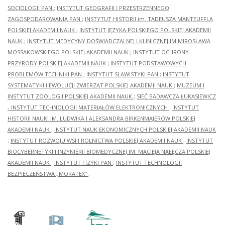
SOCJOLOGII PAN
;
INSTYTUT GEOGRAFII I PRZESTRZENNEGO
ZAGOSPODAROWANIA PAN
;
INSTYTUT HISTORII im. TADEUSZA MANTEUFFLA
POLSKIEJ AKADEMII NAUK
;
INSTYTUT JĘZYKA POLSKIEGO POLSKIEJ AKADEMII
NAUK
;
INSTYTUT MEDYCYNY DOŚWIADCZALNEJ I KLINICZNEJ IM.MIROSŁAWA
MOSSAKOWSKIEGO POLSKIEJ AKADEMII NAUK
;
INSTYTUT OCHRONY
PRZYRODY POLSKIEJ AKADEMII NAUK
;
INSTYTUT PODSTAWOWYCH
PROBLEMÓW TECHNIKI PAN
;
INSTYTUT SLAWISTYKI PAN
;
INSTYTUT
SYSTEMATYKI I EWOLUCJI ZWIERZĄT POLSKIEJ AKADEMII NAUK
;
MUZEUM I
INSTYTUT ZOOLOGII POLSKIEJ AKADEMII NAUK
;
SIEĆ BADAWCZA ŁUKASIEWICZ
- INSTYTUT TECHNOLOGII MATERIAŁÓW ELEKTRONICZNYCH
;
INSTYTUT
HISTORII NAUKI IM. LUDWIKA I ALEKSANDRA BIRKENMAJERÓW POLSKIEJ
AKADEMII NAUK
;
INSTYTUT NAUK EKONOMICZNYCH POLSKIEJ AKADEMII NAUK
;
INSTYTUT ROZWOJU WSI I ROLNICTWA POLSKIEJ AKADEMII NAUK
;
INSTYTUT
BIOCYBERNETYKI I INŻYNIERII BIOMEDYCZNEJ IM. MACIEJA NAŁĘCZA POLSKIEJ
AKADEMII NAUK
;
INSTYTUT FIZYKI PAN
;
INSTYTUT TECHNOLOGII
BEZPIECZEŃSTWA „MORATEX”
;