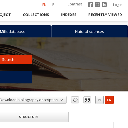
Contrast
EN
PL
Login
OJECT
COLLECTIONS
INDEXES
RECENTLY VIEWED
Mills database
Natural sciences
Search
h
Download bibliography description
PL
EN
STRUCTURE