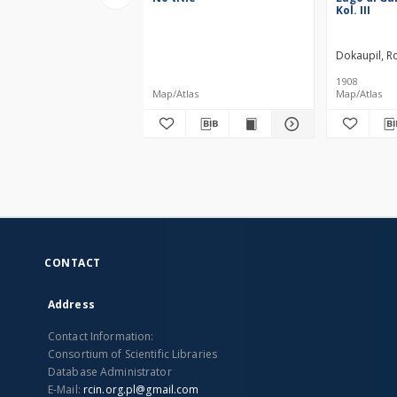
Kol. III
Dokaupil, Ro
1908
Map/Atlas
Map/Atlas
CONTACT
Address
Contact Information:
Consortium of Scientific Libraries
Database Administrator
E-Mail:
rcin.org.pl@gmail.com