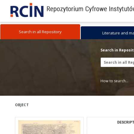
Search in all Repository
Literature and m
Search in Reposi
How to search...
OBJECT
DESCRIPT