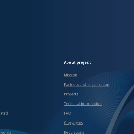
About project
Mission
Partners and organization
Projects
Technical information
eated
FAQ
Copyrights
ywords
Regulations