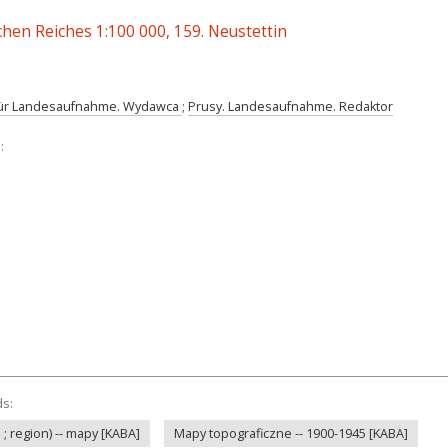
hen Reiches 1:100 000, 159. Neustettin
für Landesaufnahme. Wydawca
;
Prusy. Landesaufnahme. Redaktor
:
ds:
; region) -- mapy [KABA]
Mapy topograficzne -- 1900-1945 [KABA]