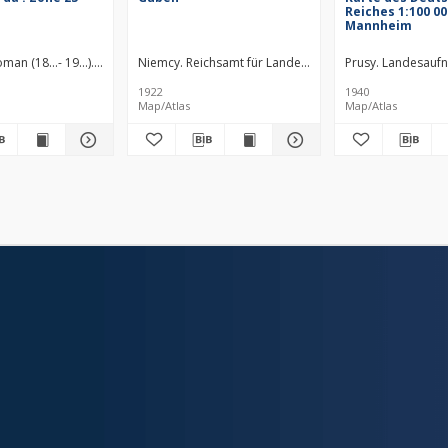
Reiches 1:100 00
Mannheim
man (18...- 19...). Redaktor
Niemcy. Reichsamt für Landesaufnahme. Wydawca
Straka, J. Redaktor
Bloschitz, Rudolf
Prusy. Landesauf
Macoun, V. Re
Pr
1922
1940
Map/Atlas
Map/Atlas