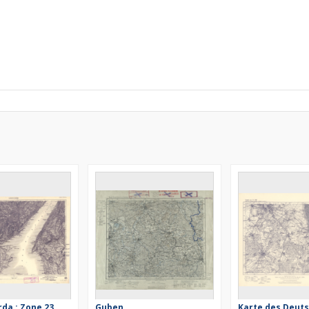
rda : Zone 23
Guben
Karte des Deut