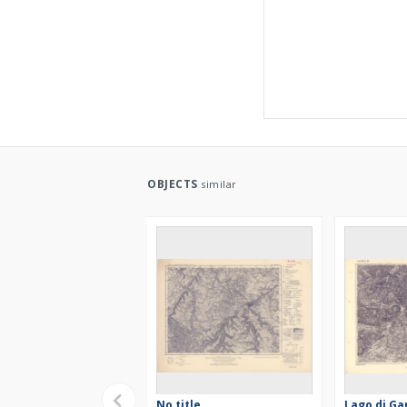
OBJECTS
similar
No title
Lago di Ga