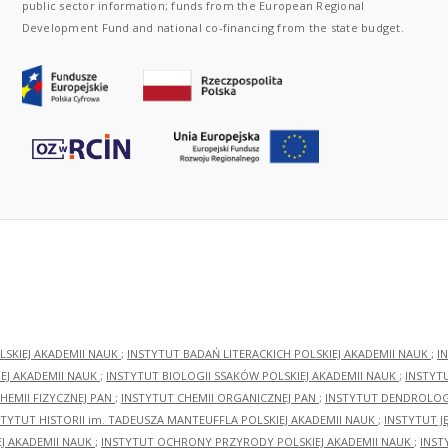
public sector information; funds from the European Regional
Development Fund and national co-financing from the state budget.
LSKIEJ AKADEMII NAUK
;
INSTYTUT BADAŃ LITERACKICH POLSKIEJ AKADEMII NAUK
;
I
EJ AKADEMII NAUK
;
INSTYTUT BIOLOGII SSAKÓW POLSKIEJ AKADEMII NAUK
;
INSTYT
HEMII FIZYCZNEJ PAN
;
INSTYTUT CHEMII ORGANICZNEJ PAN
;
INSTYTUT DENDROLOGI
STYTUT HISTORII im. TADEUSZA MANTEUFFLA POLSKIEJ AKADEMII NAUK
;
INSTYTUT J
EJ AKADEMII NAUK
;
INSTYTUT OCHRONY PRZYRODY POLSKIEJ AKADEMII NAUK
;
INST