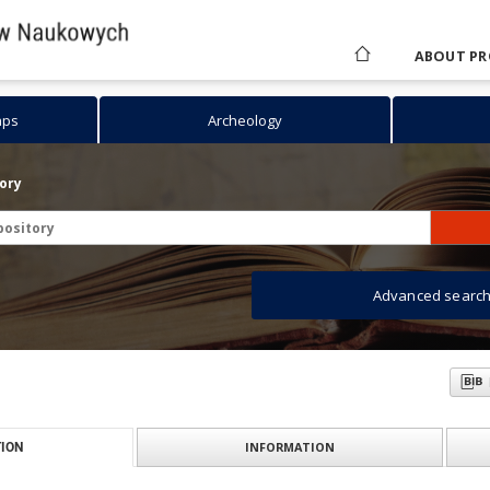
ABOUT PR
aps
Archeology
tory
Advanced searc
INFORMATION
ION