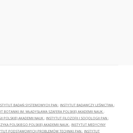
NSTYTUT BADAŃ SYSTEMOWYCH PAN
;
INSTYTUT BADAWCZY LEŚNICTWA
;
UT BOTANIKI IM. WŁADYSŁAWA SZAFERA POLSKIEJ AKADEMII NAUK
;
I POLSKIEJ AKADEMII NAUK
;
INSTYTUT FILOZOFII I SOCJOLOGII PAN
;
ĘZYKA POLSKIEGO POLSKIEJ AKADEMII NAUK
;
INSTYTUT MEDYCYNY
YTUT PODSTAWOWYCH PROBLEMÓW TECHNIKI PAN
;
INSTYTUT