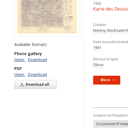
Title:
Karte des Deutsc
Creator:
Niemcy. Reichsamt 
Date issued/created
Available formats:
1941
Photo gallery
Resource type:
Open
Download
Obraz
PDF
Open
Download
More
Download all
Subject and keywor
Szczecinek (Polska 