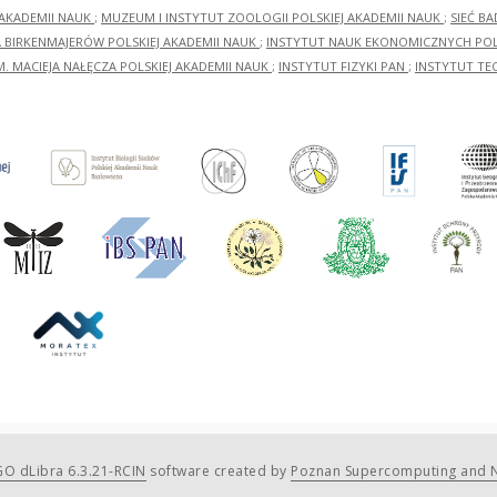
 AKADEMII NAUK
;
MUZEUM I INSTYTUT ZOOLOGII POLSKIEJ AKADEMII NAUK
;
SIEĆ B
RA BIRKENMAJERÓW POLSKIEJ AKADEMII NAUK
;
INSTYTUT NAUK EKONOMICZNYCH POLS
M. MACIEJA NAŁĘCZA POLSKIEJ AKADEMII NAUK
;
INSTYTUT FIZYKI PAN
;
INSTYTUT TE
O dLibra 6.3.21-RCIN
software created by
Poznan Supercomputing and N