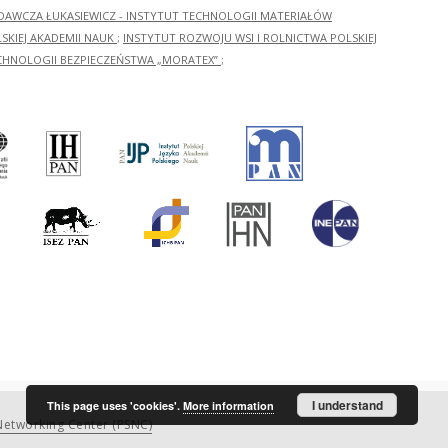
ADAWCZA ŁUKASIEWICZ - INSTYTUT TECHNOLOGII MATERIAŁÓW
KIEJ AKADEMII NAUK
;
INSTYTUT ROZWOJU WSI I ROLNICTWA POLSKIEJ
CHNOLOGII BEZPIECZEŃSTWA „MORATEX”
;
I understand
This page uses 'cookies'.
More information
etworking Center (PSNC)