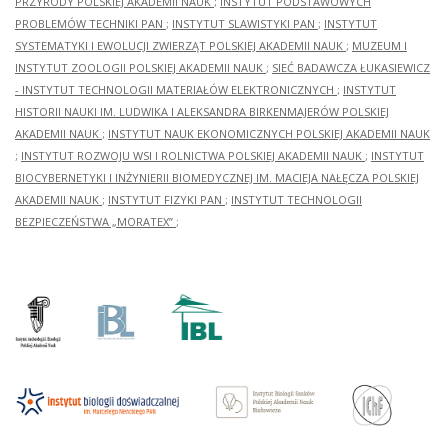
PRZYRODY POLSKIEJ AKADEMII NAUK
;
INSTYTUT PODSTAWOWYCH
PROBLEMÓW TECHNIKI PAN
;
INSTYTUT SLAWISTYKI PAN
;
INSTYTUT
SYSTEMATYKI I EWOLUCJI ZWIERZĄT POLSKIEJ AKADEMII NAUK
;
MUZEUM I
INSTYTUT ZOOLOGII POLSKIEJ AKADEMII NAUK
;
SIEĆ BADAWCZA ŁUKASIEWICZ
- INSTYTUT TECHNOLOGII MATERIAŁÓW ELEKTRONICZNYCH
;
INSTYTUT
HISTORII NAUKI IM. LUDWIKA I ALEKSANDRA BIRKENMAJERÓW POLSKIEJ
AKADEMII NAUK
;
INSTYTUT NAUK EKONOMICZNYCH POLSKIEJ AKADEMII NAUK
;
INSTYTUT ROZWOJU WSI I ROLNICTWA POLSKIEJ AKADEMII NAUK
;
INSTYTUT
BIOCYBERNETYKI I INŻYNIERII BIOMEDYCZNEJ IM. MACIEJA NAŁĘCZA POLSKIEJ
AKADEMII NAUK
;
INSTYTUT FIZYKI PAN
;
INSTYTUT TECHNOLOGII
BEZPIECZEŃSTWA „MORATEX”
;