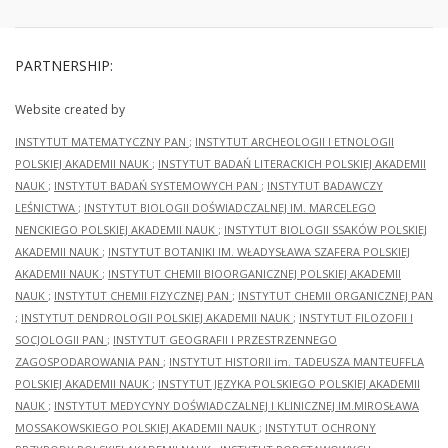
PARTNERSHIP:
Website created by
INSTYTUT MATEMATYCZNY PAN
;
INSTYTUT ARCHEOLOGII I ETNOLOGII
POLSKIEJ AKADEMII NAUK
;
INSTYTUT BADAŃ LITERACKICH POLSKIEJ AKADEMII
NAUK
;
INSTYTUT BADAŃ SYSTEMOWYCH PAN
;
INSTYTUT BADAWCZY
LEŚNICTWA
;
INSTYTUT BIOLOGII DOŚWIADCZALNEJ IM. MARCELEGO
NENCKIEGO POLSKIEJ AKADEMII NAUK
;
INSTYTUT BIOLOGII SSAKÓW POLSKIEJ
AKADEMII NAUK
;
INSTYTUT BOTANIKI IM. WŁADYSŁAWA SZAFERA POLSKIEJ
AKADEMII NAUK
;
INSTYTUT CHEMII BIOORGANICZNEJ POLSKIEJ AKADEMII
NAUK
;
INSTYTUT CHEMII FIZYCZNEJ PAN
;
INSTYTUT CHEMII ORGANICZNEJ PAN
;
INSTYTUT DENDROLOGII POLSKIEJ AKADEMII NAUK
;
INSTYTUT FILOZOFII I
SOCJOLOGII PAN
;
INSTYTUT GEOGRAFII I PRZESTRZENNEGO
ZAGOSPODAROWANIA PAN
;
INSTYTUT HISTORII im. TADEUSZA MANTEUFFLA
POLSKIEJ AKADEMII NAUK
;
INSTYTUT JĘZYKA POLSKIEGO POLSKIEJ AKADEMII
NAUK
;
INSTYTUT MEDYCYNY DOŚWIADCZALNEJ I KLINICZNEJ IM.MIROSŁAWA
MOSSAKOWSKIEGO POLSKIEJ AKADEMII NAUK
;
INSTYTUT OCHRONY