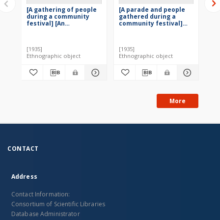
[A gathering of people
[A parade and people
[A
during a community
gathered during a
du
festival] [An
community festival]
fes
iconographic
[An iconographic
ic
document]
document]
do
[1935]
[1935]
[19
Ethnographic object
Ethnographic object
Eth
More
CONTACT
Address
Contact Information:
Consortium of Scientific Libraries
Database Administrator