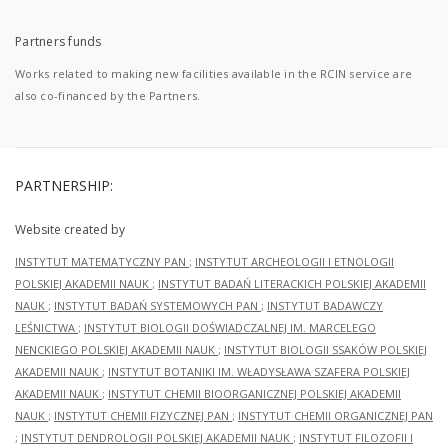
Partners funds
Works related to making new facilities available in the RCIN service are
also co-financed by the Partners.
PARTNERSHIP:
Website created by
INSTYTUT MATEMATYCZNY PAN
;
INSTYTUT ARCHEOLOGII I ETNOLOGII
POLSKIEJ AKADEMII NAUK
;
INSTYTUT BADAŃ LITERACKICH POLSKIEJ AKADEMII
NAUK
;
INSTYTUT BADAŃ SYSTEMOWYCH PAN
;
INSTYTUT BADAWCZY
LEŚNICTWA
;
INSTYTUT BIOLOGII DOŚWIADCZALNEJ IM. MARCELEGO
NENCKIEGO POLSKIEJ AKADEMII NAUK
;
INSTYTUT BIOLOGII SSAKÓW POLSKIEJ
AKADEMII NAUK
;
INSTYTUT BOTANIKI IM. WŁADYSŁAWA SZAFERA POLSKIEJ
AKADEMII NAUK
;
INSTYTUT CHEMII BIOORGANICZNEJ POLSKIEJ AKADEMII
NAUK
;
INSTYTUT CHEMII FIZYCZNEJ PAN
;
INSTYTUT CHEMII ORGANICZNEJ PAN
;
INSTYTUT DENDROLOGII POLSKIEJ AKADEMII NAUK
;
INSTYTUT FILOZOFII I